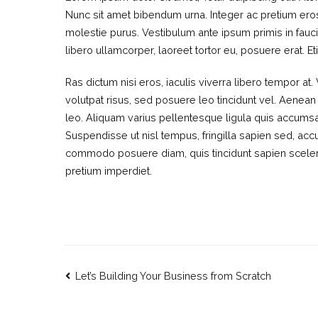
Nunc sit amet bibendum urna. Integer ac pretium ero
molestie purus. Vestibulum ante ipsum primis in faucib
libero ullamcorper, laoreet tortor eu, posuere erat. Et
Ras dictum nisi eros, iaculis viverra libero tempor 
volutpat risus, sed posuere leo tincidunt vel. Aenean 
leo. Aliquam varius pellentesque ligula quis accumsan. 
Suspendisse ut nisl tempus, fringilla sapien sed, ac
commodo posuere diam, quis tincidunt sapien sceleris
pretium imperdiet.
Post
Let’s Building Your Business from Scratch
navigation