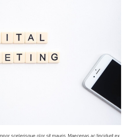
empor scelerisque olor sit mauris. Maecenas ac tincidunt ex.