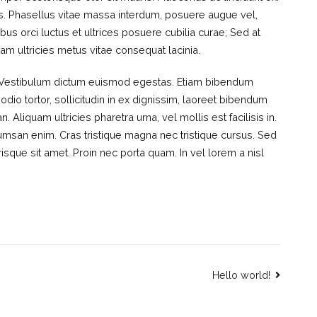
s. Phasellus vitae massa interdum, posuere augue vel,
us orci luctus et ultrices posuere cubilia curae; Sed at
iam ultricies metus vitae consequat lacinia.
at. Vestibulum dictum euismod egestas. Etiam bibendum
odio tortor, sollicitudin in ex dignissim, laoreet bibendum
Aliquam ultricies pharetra urna, vel mollis est facilisis in.
cumsan enim. Cras tristique magna nec tristique cursus. Sed
que sit amet. Proin nec porta quam. In vel lorem a nisl
Hello world!